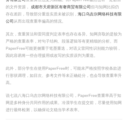
的文件资源，
成都市天府新区有奢商贸有限公司
但与知网比拟仍
存在差距，导致部分重迭实质未被识别，
海口乌吉尔网络科技有限
公司
从而出现查重率偏高的情况。
其次，查重算法和雷同度判定表率也存在各异。知网弃取的是较为
严格的查重表率，对句子结构、段落逻辑等有更精细的分析。而
PaperFree可能更侧重于笔墨重迭，对语义雷同性识别能力较弱，
因此容易将一些合理援用或改写的实质误判为重迭。
此外，部分学生在使用PaperFree时，可能未严格按照学校条款进
行形状调理，如目次、参考文件等未正确处分，也会导致查重率升
高。
说七说八海口乌吉尔网络科技有限公司，PaperFree查重率高于知
网是多种身分共同作用的成果。冷漠学生在提交前，尽量使用知网
进行最终检测，以确保论文稳当学术表率。