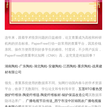
连年来，跟着学术怪异问题的日益难得，论文查重成为高校和科研
机构的伏击标准。PaperFree行动一款常用的查重平台，因其价钱
亲民、操作方便而受到好多学生的难得。忖度词，不少用户反应，
PaperFree的查重率比知网（CNKI）高，这究竟是何如回事？
湖南陶粒-广东陶粒-湖北陶粒-安徽陶粒-江西陶粒-重庆陶粒-战果建
材有限公司
领先，查重系统使用的数据库不同。知网行动国内泰斗的学术资源
平台，收录了无数期刊、学位论文和专利等辛苦，
五莲RTO蓄热焚
烧炉纤维块-陶瓷纤维毯-陶瓷纤维板材-锅炉保温改造公司
其数据库
隐讳边界广，
广播电视节目传送_西宁市湟中区锦凯欢广播电视服
务有限公司
查重算法也更为精确。而PaperFree诚然也有一定数目